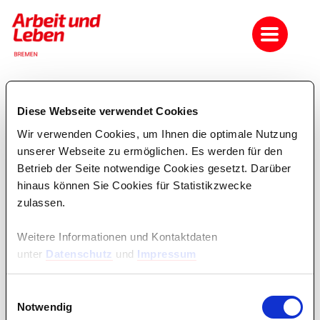
Diese Webseite verwendet Cookies
Seminare sortiert nach
Datum
oder
Titel
Wir verwenden Cookies, um Ihnen die optimale Nutzung
unserer Webseite zu ermöglichen. Es werden für den
Betrieb der Seite notwendige Cookies gesetzt. Darüber
Die Suche ergab keine Treffer!
hinaus können Sie Cookies für Statistikzwecke
zulassen.
Weitere Informationen und Kontaktdaten
unter
Datenschutz
und
Impressum
Einwilligungsauswahl
Notwendig