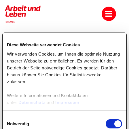
Diese Webseite verwendet Cookies
Seminare sortiert nach
Datum
oder
Titel
Wir verwenden Cookies, um Ihnen die optimale Nutzung
unserer Webseite zu ermöglichen. Es werden für den
Betrieb der Seite notwendige Cookies gesetzt. Darüber
Die Suche ergab keine Treffer!
hinaus können Sie Cookies für Statistikzwecke
zulassen.
Weitere Informationen und Kontaktdaten
unter
Datenschutz
und
Impressum
Einwilligungsauswahl
Notwendig