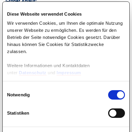
Grober Ablauf:
9.15 Uhr Technischer Check-In für Teilnehmende
Diese Webseite verwendet Cookies
Wir verwenden Cookies, um Ihnen die optimale Nutzung
9.30 Uhr Start der Veranstaltung
unserer Webseite zu ermöglichen. Es werden für den
Betrieb der Seite notwendige Cookies gesetzt. Darüber
13.30 Uhr Ende der Veranstaltung
hinaus können Sie Cookies für Statistikzwecke
zulassen.
Wir planen mehrere Pausen ein. Gerne können Sie uns bei
der Anmeldung mitteilen, ob Sie besondere Bedarfe haben,
um an dem digitalen Format teilzunehmen.
Weitere Informationen und Kontaktdaten
unter
Datenschutz
und
Impressum
Im Vorfeld der Veranstaltung versenden wir eine Mail mit
Informationen zur Handhabung des Videokonferenztools
Einwilligungsauswahl
Big Blue Button und dem Teilnahmemanagement.
Notwendig
Inhalte sind:
Statistiken
· Risiko eines ungenügenden
Antidiskriminierungsmanagements für Betrieb,
Beschäftigte und