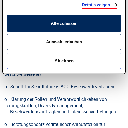
Betroffene
Details zeigen
· Antidiskriminierung als Teil der
Organisationsentwicklung angehen
Alle zulassen
· Fürsorge- und Organisations-Pflichten von
Arbeitgebenden
Auswahl erlauben
· Ein Blick in den Werkzeugkoffer Antidiskriminierung:
Ablehnen
o Ansiedelung und Ausgestaltung der Innerbetrieblichen
Beschwerdestelle?
o Schritt für Schritt durchs AGG-Beschwerdeverfahren
o Klärung der Rollen und Verantwortlichkeiten von
Leitungskräften, Diversitymanagement,
Beschwerdebeauftragten und Interessenvertretungen
o Beratungsansatz vertraulicher Anlaufstellen für