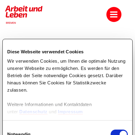
Bildungszeit: Die
Diese Webseite verwendet Cookies
Gewerkschaft in der
Gesellschaft
Wir verwenden Cookies, um Ihnen die optimale Nutzung
unserer Webseite zu ermöglichen. Es werden für den
Im Seminar werden aktuelle Fragen der betrieblichen
Betrieb der Seite notwendige Cookies gesetzt. Darüber
Mitbestimmung in ihren Auswirkungen auf die Gesellschaft
hinaus können Sie Cookies für Statistikzwecke
erläutert, besonders in Bezug auf Tarifverhandlungen und
zulassen.
Arbeitskämpfe.
Lernziel
Weitere Informationen und Kontaktdaten
Kompetenzvermittlung:
unter
Datenschutz
und
Impressum
Die Teilnehmenden sollen nach der Bildungsveranstaltung
Einwilligungsauswahl
bestärkt und mündig mit differenziertem
Notwendig